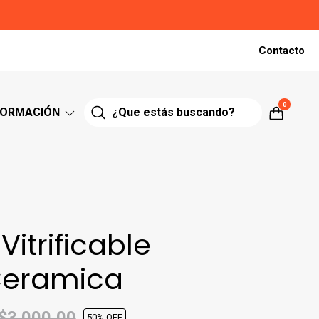
Contacto
0
FORMACIÓN
Vitrificable
 Ceramica
$3.000,00
50
% OFF