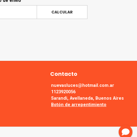
o de envío
CALCULAR
Contacto
nuevasluces@hotmail.com.ar
1123920056
Sarandi, Avellaneda, Buenos Aires
Botón de arrepentimiento