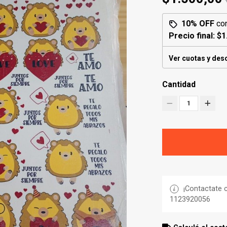
10% OFF
co
Precio final:
$1
Ver cuotas y des
Cantidad
1
¡Contactate c
1123920056