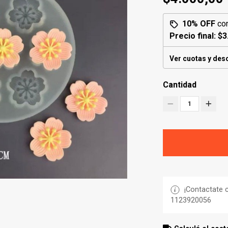
10% OFF
co
Precio final:
$3
Ver cuotas y des
Cantidad
1
¡Contactate c
1123920056