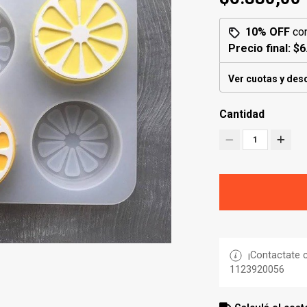
10% OFF
co
Precio final:
$6
Ver cuotas y des
Cantidad
1
¡Contactate c
1123920056