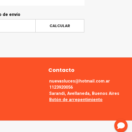
o de envío
CALCULAR
Contacto
nuevasluces@hotmail.com.ar
1123920056
Sarandi, Avellaneda, Buenos Aires
Botón de arrepentimiento