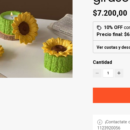
$7.200,00
10% OFF
co
Precio final:
$6
Ver cuotas y des
Cantidad
1
¡Contactate c
1123920056