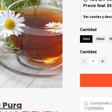
Precio final:
$4
Ver cuotas y des
Cantidad
50ml
100ml
2
Cantidad
1
 Pura
¡Contactate c
1123920056