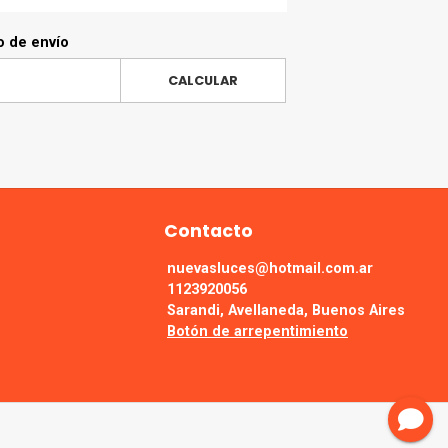
o de envío
CALCULAR
Contacto
nuevasluces@hotmail.com.ar
1123920056
Sarandi, Avellaneda, Buenos Aires
Botón de arrepentimiento